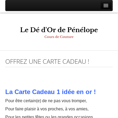
Accueil
Les cours
Horaires
Tarifs
Bons Cadeaux
OFFREZ UNE CARTE CADEAU !
Conditions
Photos
Contact
Espace membres
La Carte Cadeau 1 idée en or !
Pour être certain(e) de ne pas vous tromper,
Pour faire plaisir à vos proches, à vos amies,
Pour les petites fêtes ou les grandes occasions